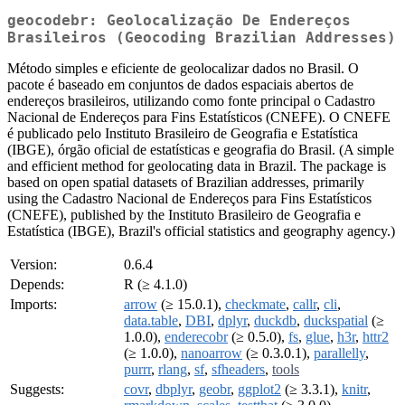
geocodebr: Geolocalização De Endereços
Brasileiros (Geocoding Brazilian Addresses)
Método simples e eficiente de geolocalizar dados no Brasil. O
pacote é baseado em conjuntos de dados espaciais abertos de
endereços brasileiros, utilizando como fonte principal o Cadastro
Nacional de Endereços para Fins Estatísticos (CNEFE). O CNEFE
é publicado pelo Instituto Brasileiro de Geografia e Estatística
(IBGE), órgão oficial de estatísticas e geografia do Brasil. (A simple
and efficient method for geolocating data in Brazil. The package is
based on open spatial datasets of Brazilian addresses, primarily
using the Cadastro Nacional de Endereços para Fins Estatísticos
(CNEFE), published by the Instituto Brasileiro de Geografia e
Estatística (IBGE), Brazil's official statistics and geography agency.)
Version:
0.6.4
Depends:
R (≥ 4.1.0)
Imports:
arrow
(≥ 15.0.1),
checkmate
,
callr
,
cli
,
data.table
,
DBI
,
dplyr
,
duckdb
,
duckspatial
(≥
1.0.0),
enderecobr
(≥ 0.5.0),
fs
,
glue
,
h3r
,
httr2
(≥ 1.0.0),
nanoarrow
(≥ 0.3.0.1),
parallelly
,
purrr
,
rlang
,
sf
,
sfheaders
,
tools
Suggests:
covr
,
dbplyr
,
geobr
,
ggplot2
(≥ 3.3.1),
knitr
,