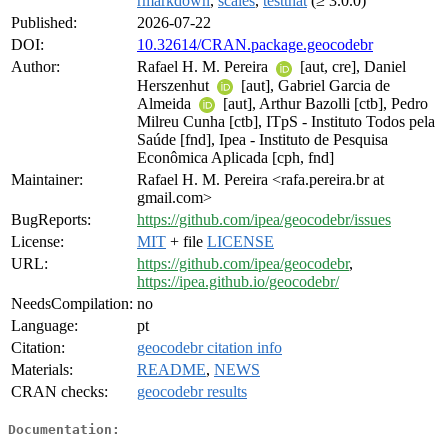
rmarkdown
,
scales
,
testthat
(≥ 3.0.0)
Published:
2026-07-22
DOI:
10.32614/CRAN.package.geocodebr
Author:
Rafael H. M. Pereira
[aut, cre], Daniel
Herszenhut
[aut], Gabriel Garcia de
Almeida
[aut], Arthur Bazolli [ctb], Pedro
Milreu Cunha [ctb], ITpS - Instituto Todos pela
Saúde [fnd], Ipea - Instituto de Pesquisa
Econômica Aplicada [cph, fnd]
Maintainer:
Rafael H. M. Pereira <rafa.pereira.br at
gmail.com>
BugReports:
https://github.com/ipea/geocodebr/issues
License:
MIT
+ file
LICENSE
URL:
https://github.com/ipea/geocodebr
,
https://ipea.github.io/geocodebr/
NeedsCompilation:
no
Language:
pt
Citation:
geocodebr citation info
Materials:
README
,
NEWS
CRAN checks:
geocodebr results
Documentation: